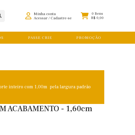
Minha conta
0 Itens
Acessar
/
Cadastre-se
R$ 0,00
OS
PASSE CRIE
PROMOÇÃO
orte inteiro com 1,00m pela largura padrão
M ACABAMENTO - 1,60cm