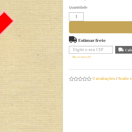
Quantidade
O
Estimar frete
Não sei meu CEP
0 avaliações
/
Avalie 