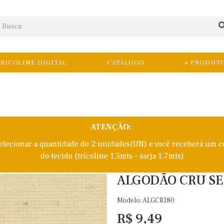
RICOLINE DIGITAL
CATÁLOGO
+ PRODUT
ATENÇÃO:
selecionar a quantidade de 2 unidades(UN) e você receberá um c
do tecido (tricoline 1,5mts - sarja 1,7mts)
ALGODÃO CRU SE
Modelo: ALGCR180
R$ 9,49