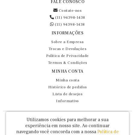
FALE CONOSCO
Contate-nos
(11) 94398-1438
(11) 94398-1438
INFORMAÇÕES
Sobre a Empresa
Trocas e Devoluções
Política de Privacidade
Termos & Condições
MINHA CONTA
Minha conta
Histórico de pedidos
Lista de desejos
Informativo
Fernando Maluhy Cia Ltda - CNPJ: 60.458.825/0001-86
Utilizamos cookies para melhorar a sua
Rua Dr Euclydes da Cunha, 47 - Brás - São Paulo / SP - CEP 03016-030
experiência em nosso site.
Ao continuar
navegando você concorda com a nossa
Política de