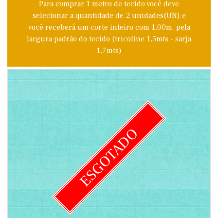
Para comprar 1 metro de tecido você deve
selecionar a quantidade de 2 unidades(UN) e
você receberá um corte inteiro com 1,00m pela
largura padrão do tecido (tricoline 1,5mts - sarja
1,7mts)
ESGOTADO