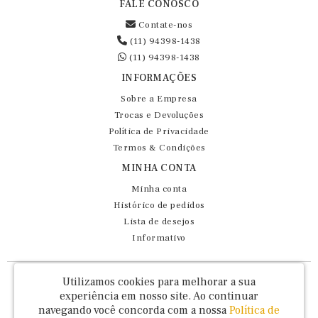
FALE CONOSCO
Contate-nos
(11) 94398-1438
(11) 94398-1438
INFORMAÇÕES
Sobre a Empresa
Trocas e Devoluções
Política de Privacidade
Termos & Condições
MINHA CONTA
Minha conta
Histórico de pedidos
Lista de desejos
Informativo
Fernando Maluhy Cia Ltda - CNPJ: 60.458.825/0001-86
Utilizamos cookies para melhorar a sua
Rua Dr Euclydes da Cunha, 47 - Brás - São Paulo / SP - CEP 03016-030
experiência em nosso site.
Ao continuar
navegando você concorda com a nossa
Política de