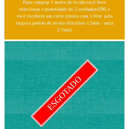
Para comprar 1 metro de tecido você deve
selecionar a quantidade de 2 unidades(UN) e
você receberá um corte inteiro com 1,00m pela
largura padrão do tecido (tricoline 1,5mts - sarja
1,7mts)
ESGOTADO