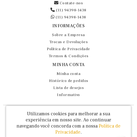
Contate-nos
(11) 94398-1438
(11) 94398-1438
INFORMAÇÕES
Sobre a Empresa
Trocas e Devoluções
Política de Privacidade
Termos & Condições
MINHA CONTA
Minha conta
Histórico de pedidos
Lista de desejos
Informativo
Fernando Maluhy Cia Ltda - CNPJ: 60.458.825/0001-86
Utilizamos cookies para melhorar a sua
Rua Dr Euclydes da Cunha, 47 - Brás - São Paulo / SP - CEP 03016-030
experiência em nosso site.
Ao continuar
navegando você concorda com a nossa
Política de
Privacidade
.