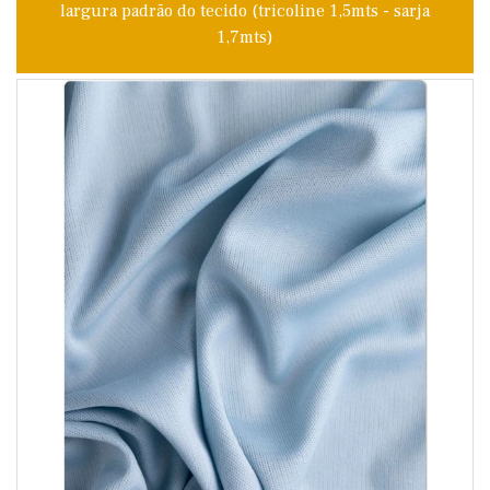
largura padrão do tecido (tricoline 1,5mts - sarja
1,7mts)