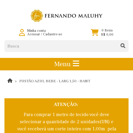
0 Itens
Minha conta
Acessar
/
Cadastre-se
R$ 0,00
Menu
FUSTÃO AZUL BEBE - LARG 1,50 - HANT
ATENÇÃO:
Para comprar 1 metro de tecido você deve
selecionar a quantidade de 2 unidades(UN) e
você receberá um corte inteiro com 1,00m pela