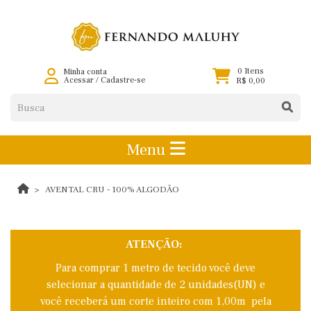
0 Itens
Minha conta
Acessar
/
Cadastre-se
R$ 0,00
Menu
AVENTAL CRU - 100% ALGODÃO
ATENÇÃO:
Para comprar 1 metro de tecido você deve
selecionar a quantidade de 2 unidades(UN) e
você receberá um corte inteiro com 1,00m pela