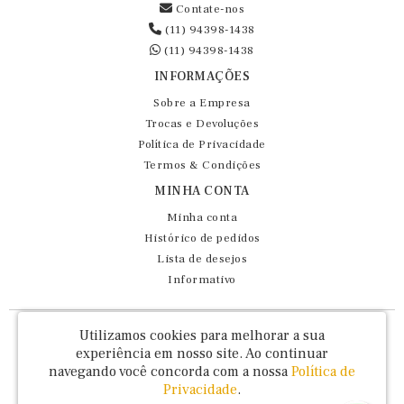
Contate-nos
(11) 94398-1438
(11) 94398-1438
INFORMAÇÕES
Sobre a Empresa
Trocas e Devoluções
Política de Privacidade
Termos & Condições
MINHA CONTA
Minha conta
Histórico de pedidos
Lista de desejos
Informativo
Fernando Maluhy Cia Ltda - CNPJ: 60.458.825/0001-86
Utilizamos cookies para melhorar a sua
Rua Dr Euclydes da Cunha, 47 - Brás - São Paulo / SP - CEP 03016-030
experiência em nosso site.
Ao continuar
navegando você concorda com a nossa
Política de
Privacidade
.