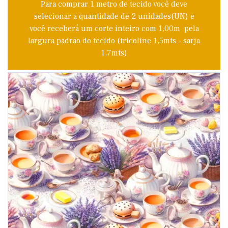
Para comprar 1 metro de tecido você deve
selecionar a quantidade de 2 unidades(UN) e
você receberá um corte inteiro com 1,00m pela
largura padrão do tecido (tricoline 1,5mts - sarja
1,7mts)