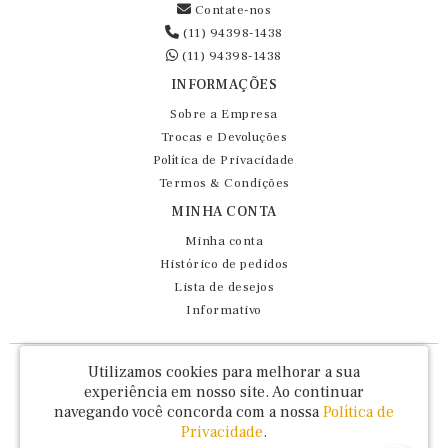
Contate-nos
(11) 94398-1438
(11) 94398-1438
INFORMAÇÕES
Sobre a Empresa
Trocas e Devoluções
Política de Privacidade
Termos & Condições
MINHA CONTA
Minha conta
Histórico de pedidos
Lista de desejos
Informativo
Fernando Maluhy Cia Ltda - CNPJ: 60.458.825/0001-86
Utilizamos cookies para melhorar a sua
Rua Dr Euclydes da Cunha, 47 - Brás - São Paulo / SP - CEP 03016-030
experiência em nosso site.
Ao continuar
navegando você concorda com a nossa
Política de
Privacidade
.