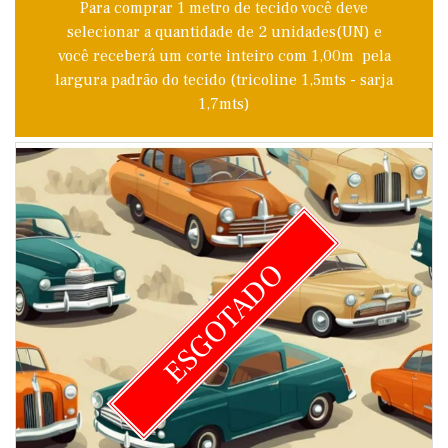
Para comprar 1 metro de tecido você deve
selecionar a quantidade de 2 unidades(UN) e
você receberá um corte inteiro com 1,00m pela
largura padrão do tecido (tricoline 1,5mts - sarja
1,7mts)
ESGOTADO