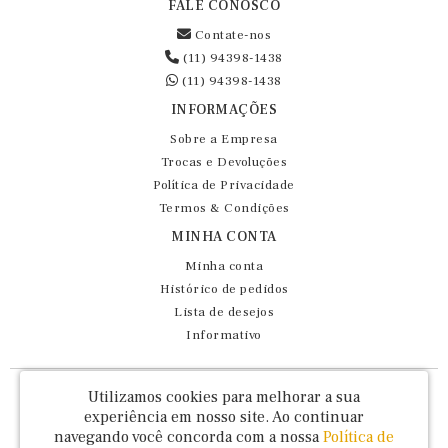
FALE CONOSCO
Contate-nos
(11) 94398-1438
(11) 94398-1438
INFORMAÇÕES
Sobre a Empresa
Trocas e Devoluções
Política de Privacidade
Termos & Condições
MINHA CONTA
Minha conta
Histórico de pedidos
Lista de desejos
Informativo
Fernando Maluhy Cia Ltda - CNPJ: 60.458.825/0001-86
Utilizamos cookies para melhorar a sua
Rua Dr Euclydes da Cunha, 47 - Brás - São Paulo / SP - CEP 03016-030
experiência em nosso site.
Ao continuar
navegando você concorda com a nossa
Política de