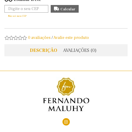
Não sei meu CEP
0 avaliações
/
Avalie este produto
DESCRIÇÃO
AVALIAÇÕES (0)