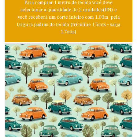
Para comprar 1 metro de tecido você deve
selecionar a quantidade de 2 unidades(UN) e
você receberá um corte inteiro com 1,00m pela
largura padrão do tecido (tricoline 1,5mts - sarja
1,7mts)