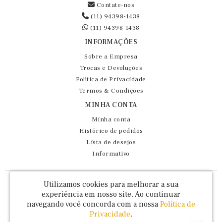
Contate-nos
(11) 94398-1438
(11) 94398-1438
INFORMAÇÕES
Sobre a Empresa
Trocas e Devoluções
Política de Privacidade
Termos & Condições
MINHA CONTA
Minha conta
Histórico de pedidos
Lista de desejos
Informativo
Fernando Maluhy Cia Ltda - CNPJ: 60.458.825/0001-86
Utilizamos cookies para melhorar a sua
Rua Dr Euclydes da Cunha, 47 - Brás - São Paulo / SP - CEP 03016-030
experiência em nosso site.
Ao continuar
navegando você concorda com a nossa
Política de
Privacidade
.