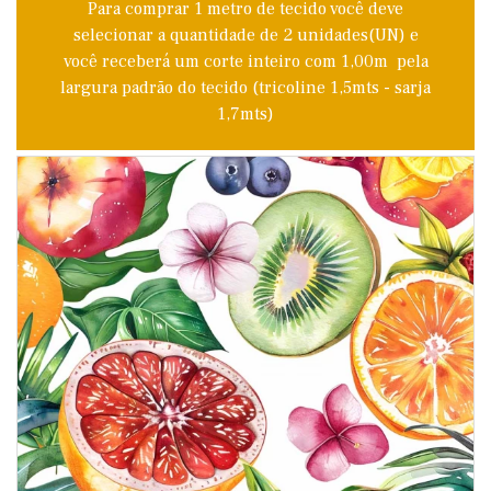
Para comprar 1 metro de tecido você deve
selecionar a quantidade de 2 unidades(UN) e
você receberá um corte inteiro com 1,00m pela
largura padrão do tecido (tricoline 1,5mts - sarja
1,7mts)