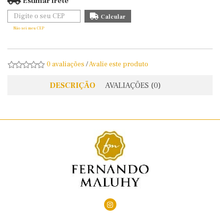
Estimar frete
Não sei meu CEP
0 avaliações
/
Avalie este produto
DESCRIÇÃO
AVALIAÇÕES (0)