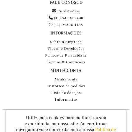
FALE CONOSCO
Contate-nos
(11) 94398-1438
(11) 94398-1438
INFORMAÇÕES
Sobre a Empresa
Trocas e Devoluções
Política de Privacidade
Termos & Condições
MINHA CONTA
Minha conta
Histórico de pedidos
Lista de desejos
Informativo
Fernando Maluhy Cia Ltda - CNPJ: 60.458.825/0001-86
Utilizamos cookies para melhorar a sua
Rua Dr Euclydes da Cunha, 47 - Brás - São Paulo / SP - CEP 03016-030
experiência em nosso site.
Ao continuar
navegando você concorda com a nossa
Política de