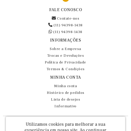
FALE CONOSCO
Contate-nos
(11) 94398-1438
(11) 94398-1438
INFORMAÇÕES
Sobre a Empresa
Trocas e Devoluções
Política de Privacidade
Termos & Condições
MINHA CONTA
Minha conta
Histórico de pedidos
Lista de desejos
Informativo
Fernando Maluhy Cia Ltda - CNPJ: 60.458.825/0001-86
Utilizamos cookies para melhorar a sua
Rua Dr Euclydes da Cunha, 47 - Brás - São Paulo / SP - CEP 03016-030
experiência em nosso site.
Ao continuar