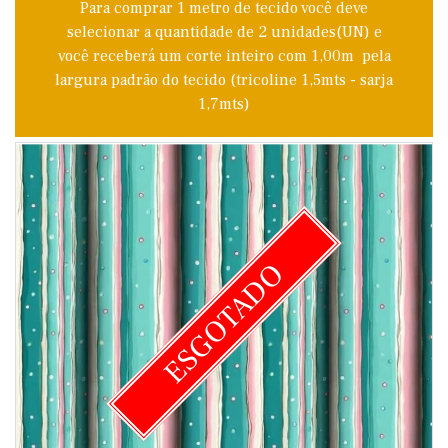
Para comprar 1 metro de tecido você deve
selecionar a quantidade de 2 unidades(UN) e
você receberá um corte inteiro com 1,00m pela
largura padrão do tecido (tricoline 1,5mts - sarja
1,7mts)
ESGOTADO