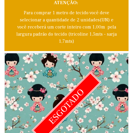
ATENÇÃO:
Para comprar 1 metro de tecido você deve
selecionar a quantidade de 2 unidades(UN) e
você receberá um corte inteiro com 1,00m pela
largura padrão do tecido (tricoline 1,5mts - sarja
1,7mts)
ESGOTADO