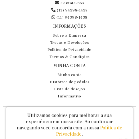
Contate-nos
(11) 94398-1438
(11) 94398-1438
INFORMAÇÕES
Sobre a Empresa
Trocas e Devoluções
Política de Privacidade
Termos & Condições
MINHA CONTA
Minha conta
Histórico de pedidos
Lista de desejos
Informativo
Fernando Maluhy Cia Ltda - CNPJ: 60.458.825/0001-86
Utilizamos cookies para melhorar a sua
Rua Dr Euclydes da Cunha, 47 - Brás - São Paulo / SP - CEP 03016-030
experiência em nosso site.
Ao continuar
navegando você concorda com a nossa
Política de
Privacidade
.