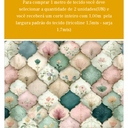
Para comprar 1 metro de tecido você deve
selecionar a quantidade de 2 unidades(UN) e
você receberá um corte inteiro com 1,00m pela
largura padrão do tecido (tricoline 1,5mts - sarja
1,7mts)