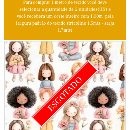
Para comprar 1 metro de tecido você deve
selecionar a quantidade de 2 unidades(UN) e
você receberá um corte inteiro com 1,00m pela
largura padrão do tecido (tricoline 1,5mts - sarja
1,7mts)
ESGOTADO