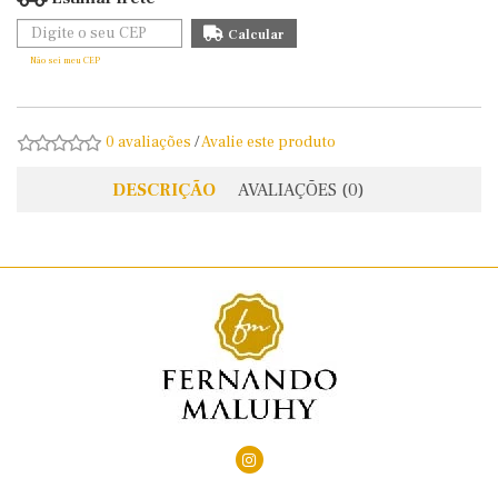
Não sei meu CEP
0 avaliações
/
Avalie este produto
DESCRIÇÃO
AVALIAÇÕES (0)