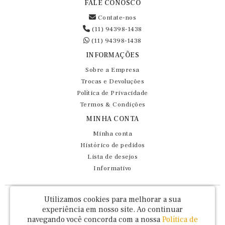
FALE CONOSCO
Contate-nos
(11) 94398-1438
(11) 94398-1438
INFORMAÇÕES
Sobre a Empresa
Trocas e Devoluções
Política de Privacidade
Termos & Condições
MINHA CONTA
Minha conta
Histórico de pedidos
Lista de desejos
Informativo
Fernando Maluhy Cia Ltda - CNPJ: 60.458.825/0001-86
Utilizamos cookies para melhorar a sua
Rua Dr Euclydes da Cunha, 47 - Brás - São Paulo / SP - CEP 03016-030
experiência em nosso site.
Ao continuar
navegando você concorda com a nossa
Política de