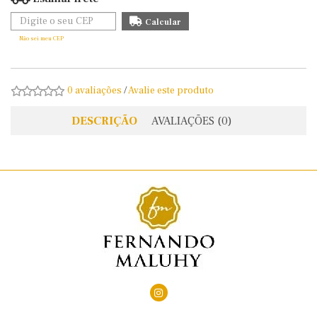
Não sei meu CEP
0 avaliações
/
Avalie este produto
DESCRIÇÃO
AVALIAÇÕES (0)