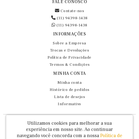
FALE CONOSCO
Contate-nos
(11) 94398-1438
(11) 94398-1438
INFORMAÇÕES
Sobre a Empresa
Trocas e Devoluções
Política de Privacidade
Termos & Condições
MINHA CONTA
Minha conta
Histórico de pedidos
Lista de desejos
Informativo
Fernando Maluhy Cia Ltda - CNPJ: 60.458.825/0001-86
Utilizamos cookies para melhorar a sua
Rua Dr Euclydes da Cunha, 47 - Brás - São Paulo / SP - CEP 03016-030
experiência em nosso site.
Ao continuar
navegando você concorda com a nossa
Política de