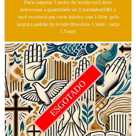
Para comprar 1 metro de tecido você deve
selecionar a quantidade de 2 unidades(UN) e
você receberá um corte inteiro com 1,00m pela
largura padrão do tecido (tricoline 1,5mts - sarja
1,7mts)
ESGOTADO