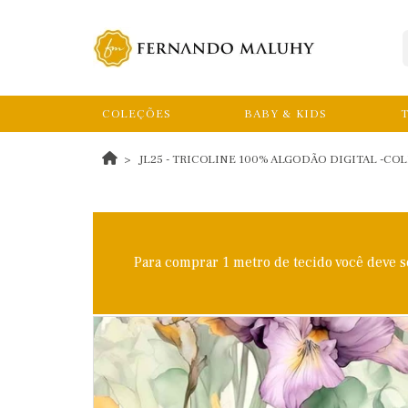
COLEÇÕES
BABY & KIDS
T
JL25 - TRICOLINE 100% ALGODÃO DIGITAL -CO
Para comprar 1 metro de tecido você deve 