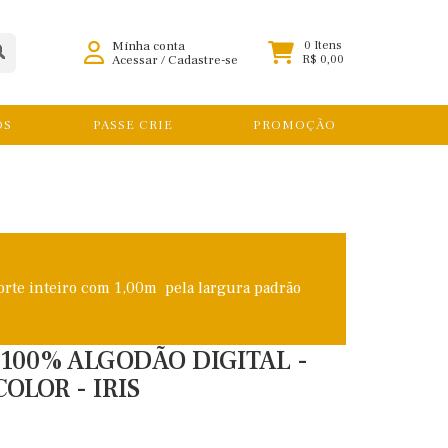
Minha conta
0 Itens
Acessar
/
Cadastre-se
R$ 0,00
OS
PASSE CRIE
PROMOÇÃO
orte inteiro com 1,00m pela largura padrão
E 100% ALGODÃO DIGITAL -
LOR - IRIS