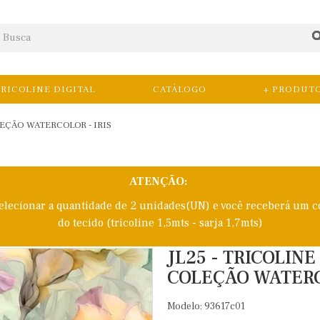
RICOLINE DIGITAL
CATÁLOGO
+ PRODUT
LEÇÃO WATERCOLOR - IRIS
ATENÇÃO:
selecionar a quantidade de 2 unidades(UN) e você receberá um c
do tecido (tricoline 1,5mts - sarja 1,7mts)
JL25 - TRICOLIN
COLEÇÃO WATERCO
Modelo: 93617c01