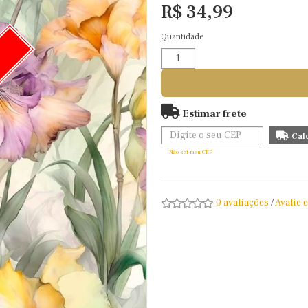
R$ 34,99
Quantidade
O
Estimar frete
Não sei meu CEP
0 avaliações
/
Avalie 