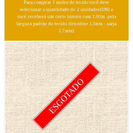
Para comprar 1 metro de tecido você deve
selecionar a quantidade de 2 unidades(UN) e
você receberá um corte inteiro com 1,00m pela
largura padrão do tecido (tricoline 1,5mts - sarja
1,7mts)
ESGOTADO