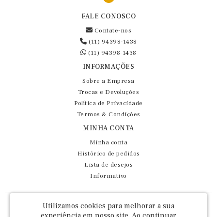
FALE CONOSCO
Contate-nos
(11) 94398-1438
(11) 94398-1438
INFORMAÇÕES
Sobre a Empresa
Trocas e Devoluções
Política de Privacidade
Termos & Condições
MINHA CONTA
Minha conta
Histórico de pedidos
Lista de desejos
Informativo
Fernando Maluhy Cia Ltda - CNPJ: 60.458.825/0001-86
Utilizamos cookies para melhorar a sua
Rua Dr Euclydes da Cunha, 47 - Brás - São Paulo / SP - CEP 03016-030
experiência em nosso site.
Ao continuar