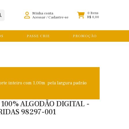
Minha conta
0 Itens
Acessar
/
Cadastre-se
R$ 0,00
OS
PASSE CRIE
PROMOÇÃO
orte inteiro com 1,00m pela largura padrão
E 100% ALGODÃO DIGITAL -
IDAS 98297-001