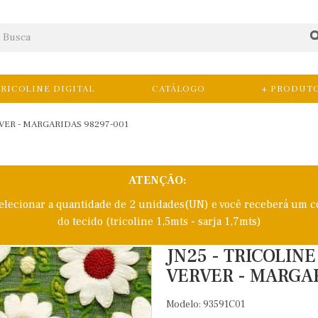
RICOLINE DIGITAL
CATÁLOGO
+ PRODUT
VER - MARGARIDAS 98297-001
ATENÇÃO:
selecionar a quantidade de 2 unidades(UN) e você receberá um c
do tecido (tricoline 1,5mts - sarja 1,7mts)
JN25 - TRICOLIN
VERVER - MARGAR
Modelo: 93591C01