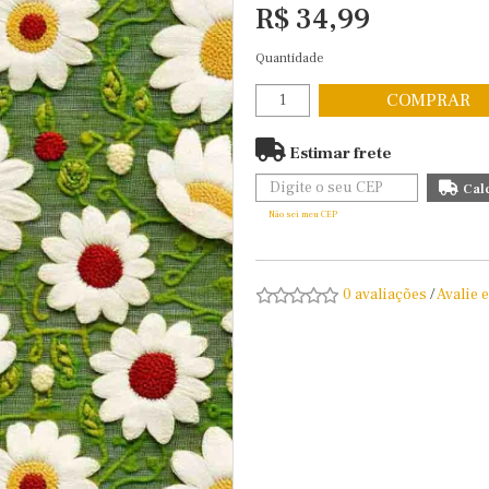
R$ 34,99
Quantidade
COMPRAR
Estimar frete
Não sei meu CEP
0 avaliações
/
Avalie 