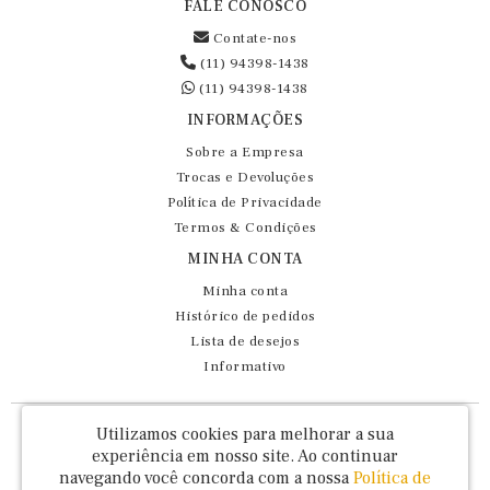
FALE CONOSCO
Contate-nos
(11) 94398-1438
(11) 94398-1438
INFORMAÇÕES
Sobre a Empresa
Trocas e Devoluções
Política de Privacidade
Termos & Condições
MINHA CONTA
Minha conta
Histórico de pedidos
Lista de desejos
Informativo
Fernando Maluhy Cia Ltda - CNPJ: 60.458.825/0001-86
Utilizamos cookies para melhorar a sua
Rua Dr Euclydes da Cunha, 47 - Brás - São Paulo / SP - CEP 03016-030
experiência em nosso site.
Ao continuar
navegando você concorda com a nossa
Política de