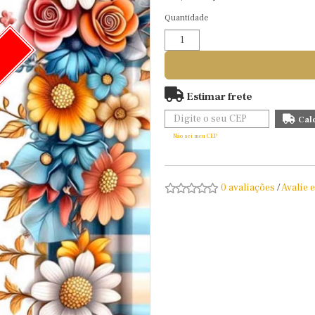
Quantidade
O
Estimar frete
Não sei meu CEP
0 avaliações
/
Avalie 