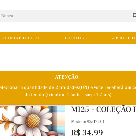
RICOLINE DIGITAL
CATÁLOGO
+ PRODUT
ATENÇÃO:
selecionar a quantidade de 2 unidades(UN) e você receberá um c
do tecido (tricoline 1,5mts - sarja 1,7mts)
MI25 - COLEÇÃO F
Modelo: 93517C01
R$ 34,99