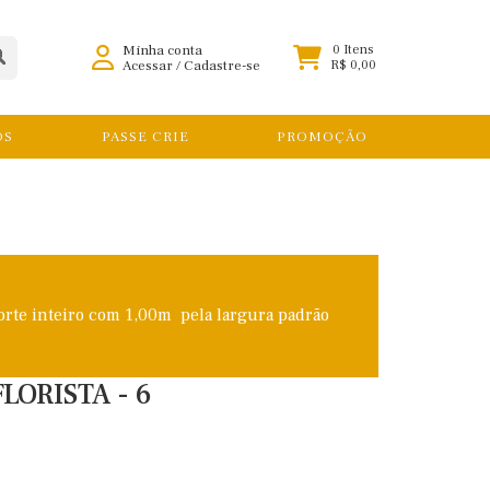
Minha conta
0 Itens
Acessar
/
Cadastre-se
R$ 0,00
OS
PASSE CRIE
PROMOÇÃO
orte inteiro com 1,00m pela largura padrão
LORISTA - 6