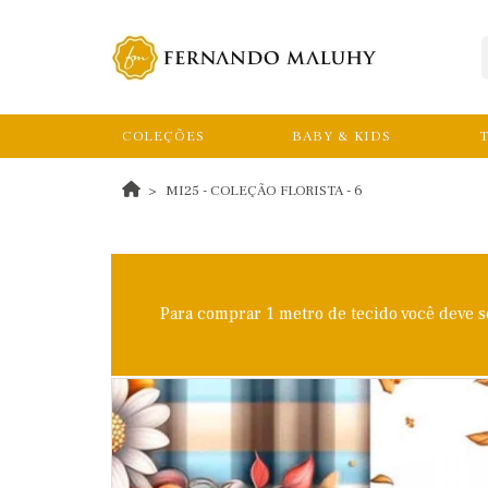
COLEÇÕES
BABY & KIDS
T
MI25 - COLEÇÃO FLORISTA - 6
Para comprar 1 metro de tecido você deve 