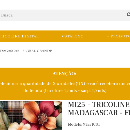
RICOLINE DIGITAL
CATÁLOGO
+ PRODUT
ADAGASCAR - FLORAL GRANDE
ATENÇÃO:
selecionar a quantidade de 2 unidades(UN) e você receberá um c
do tecido (tricoline 1,5mts - sarja 1,7mts)
MI25 - TRICOLIN
MADAGASCAR - F
Modelo: 93551C01