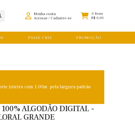
Minha conta
0 Itens
Acessar
/
Cadastre-se
R$ 0,00
OS
PASSE CRIE
PROMOÇÃO
orte inteiro com 1,00m pela largura padrão
E 100% ALGODÃO DIGITAL -
LORAL GRANDE