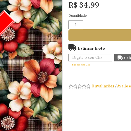
R$ 34,99
Quantidade
O
Estimar frete
Não sei meu CEP
0 avaliações
/
Avalie 