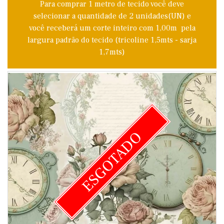
Para comprar 1 metro de tecido você deve
selecionar a quantidade de 2 unidades(UN) e
você receberá um corte inteiro com 1,00m pela
largura padrão do tecido (tricoline 1,5mts - sarja
1,7mts)
ESGOTADO