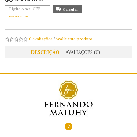
Não sei meu CEP
0 avaliações
/
Avalie este produto
DESCRIÇÃO
AVALIAÇÕES (0)