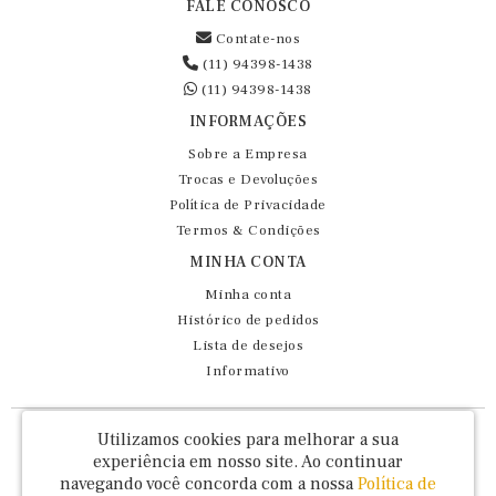
FALE CONOSCO
Contate-nos
(11) 94398-1438
(11) 94398-1438
INFORMAÇÕES
Sobre a Empresa
Trocas e Devoluções
Política de Privacidade
Termos & Condições
MINHA CONTA
Minha conta
Histórico de pedidos
Lista de desejos
Informativo
Fernando Maluhy Cia Ltda - CNPJ: 60.458.825/0001-86
Utilizamos cookies para melhorar a sua
Rua Dr Euclydes da Cunha, 47 - Brás - São Paulo / SP - CEP 03016-030
experiência em nosso site.
Ao continuar
navegando você concorda com a nossa
Política de