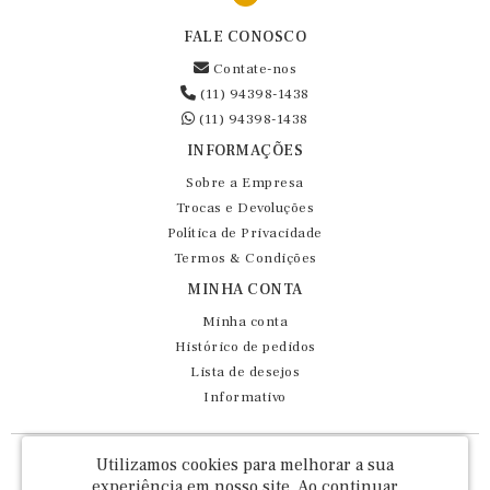
FALE CONOSCO
Contate-nos
(11) 94398-1438
(11) 94398-1438
INFORMAÇÕES
Sobre a Empresa
Trocas e Devoluções
Política de Privacidade
Termos & Condições
MINHA CONTA
Minha conta
Histórico de pedidos
Lista de desejos
Informativo
Fernando Maluhy Cia Ltda - CNPJ: 60.458.825/0001-86
Utilizamos cookies para melhorar a sua
Rua Dr Euclydes da Cunha, 47 - Brás - São Paulo / SP - CEP 03016-030
experiência em nosso site.
Ao continuar