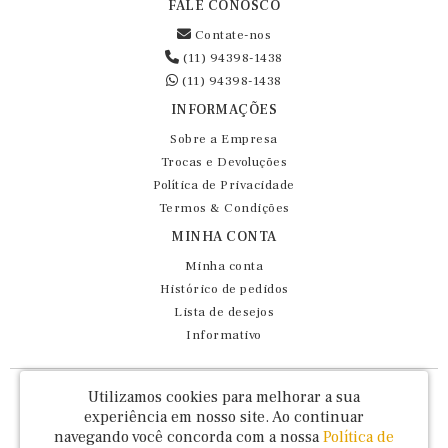
FALE CONOSCO
Contate-nos
(11) 94398-1438
(11) 94398-1438
INFORMAÇÕES
Sobre a Empresa
Trocas e Devoluções
Política de Privacidade
Termos & Condições
MINHA CONTA
Minha conta
Histórico de pedidos
Lista de desejos
Informativo
Fernando Maluhy Cia Ltda - CNPJ: 60.458.825/0001-86
Utilizamos cookies para melhorar a sua
Rua Dr Euclydes da Cunha, 47 - Brás - São Paulo / SP - CEP 03016-030
experiência em nosso site.
Ao continuar
navegando você concorda com a nossa
Política de