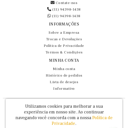
Contate-nos
(11) 94398-1438
(11) 94398-1438
INFORMAÇÕES
Sobre a Empresa
Trocas e Devoluções
Política de Privacidade
Termos & Condições
MINHA CONTA
Minha conta
Histórico de pedidos
Lista de desejos
Informativo
Fernando Maluhy Cia Ltda - CNPJ: 60.458.825/0001-86
Utilizamos cookies para melhorar a sua
Rua Dr Euclydes da Cunha, 47 - Brás - São Paulo / SP - CEP 03016-030
experiência em nosso site.
Ao continuar
navegando você concorda com a nossa
Política de
Privacidade
.