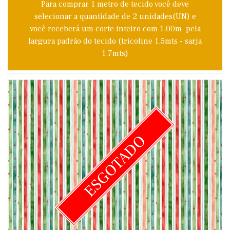
Para comprar 1 metro de tecido você deve
selecionar a quantidade de 2 unidades(UN) e
você receberá um corte inteiro com 1,00m pela
largura padrão do tecido (tricoline 1,5mts - sarja
1,7mts)
ESGOTADO