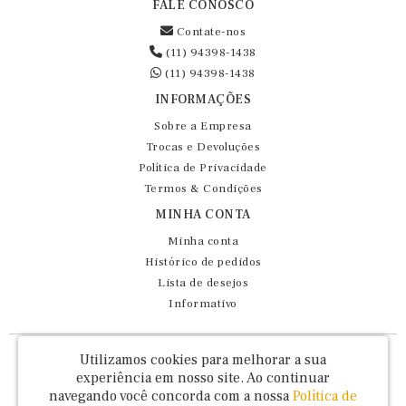
FALE CONOSCO
Contate-nos
(11) 94398-1438
(11) 94398-1438
INFORMAÇÕES
Sobre a Empresa
Trocas e Devoluções
Política de Privacidade
Termos & Condições
MINHA CONTA
Minha conta
Histórico de pedidos
Lista de desejos
Informativo
Fernando Maluhy Cia Ltda - CNPJ: 60.458.825/0001-86
Utilizamos cookies para melhorar a sua
Rua Dr Euclydes da Cunha, 47 - Brás - São Paulo / SP - CEP 03016-030
experiência em nosso site.
Ao continuar
navegando você concorda com a nossa
Política de