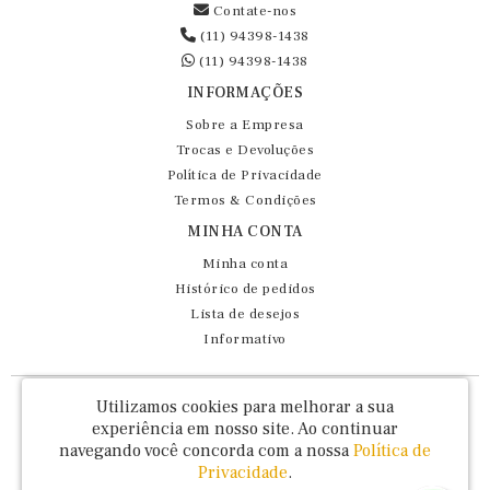
Contate-nos
(11) 94398-1438
(11) 94398-1438
INFORMAÇÕES
Sobre a Empresa
Trocas e Devoluções
Política de Privacidade
Termos & Condições
MINHA CONTA
Minha conta
Histórico de pedidos
Lista de desejos
Informativo
Fernando Maluhy Cia Ltda - CNPJ: 60.458.825/0001-86
Utilizamos cookies para melhorar a sua
Rua Dr Euclydes da Cunha, 47 - Brás - São Paulo / SP - CEP 03016-030
experiência em nosso site.
Ao continuar
navegando você concorda com a nossa
Política de
Privacidade
.