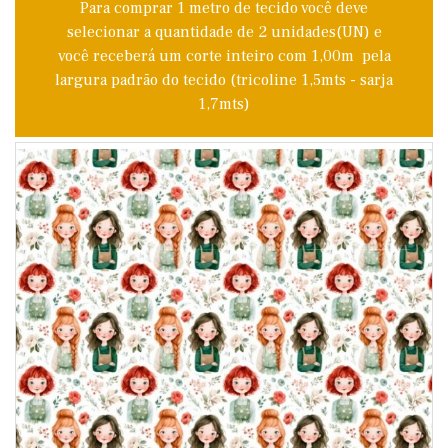
Para comprar 1 metro de tecido você deve
selecionar a quantidade de 2 unidades(UN) e
você receberá um corte inteiro com 1,00m pela
largura padrão do tecido (tricoline 1,5mts - sarja
1,7mts)