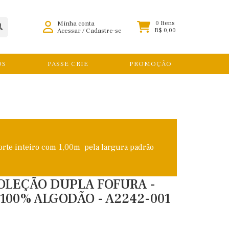
Minha conta
0 Itens
Acessar
/
Cadastre-se
R$ 0,00
OS
PASSE CRIE
PROMOÇÃO
orte inteiro com 1,00m pela largura padrão
COLEÇÃO DUPLA FOFURA -
100% ALGODÃO - A2242-001