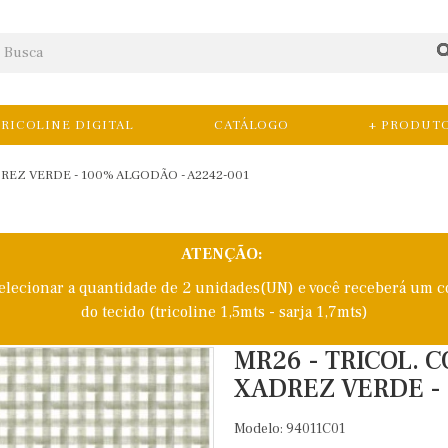
RICOLINE DIGITAL
CATÁLOGO
+ PRODUT
REZ VERDE - 100% ALGODÃO - A2242-001
ATENÇÃO:
selecionar a quantidade de 2 unidades(UN) e você receberá um c
do tecido (tricoline 1,5mts - sarja 1,7mts)
MR26 - TRICOL. 
XADREZ VERDE - 
Modelo: 94011C01