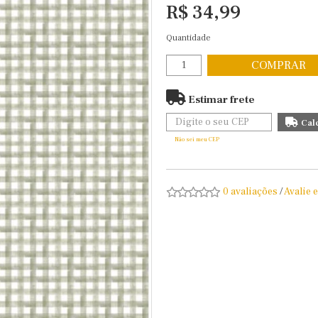
R$ 34,99
Quantidade
COMPRAR
Estimar frete
Não sei meu CEP
0 avaliações
/
Avalie 