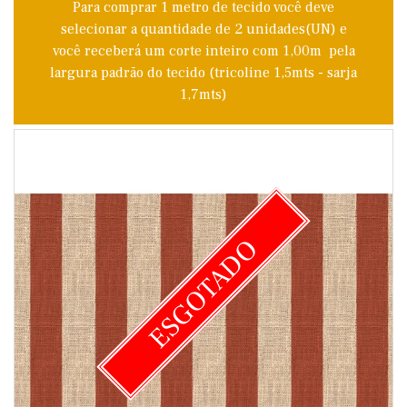
Para comprar 1 metro de tecido você deve
selecionar a quantidade de 2 unidades(UN) e
você receberá um corte inteiro com 1,00m pela
largura padrão do tecido (tricoline 1,5mts - sarja
1,7mts)
ESGOTADO