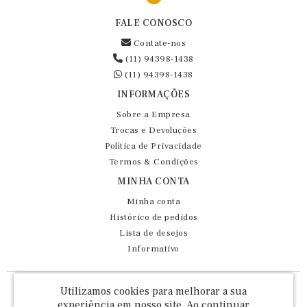
FALE CONOSCO
Contate-nos
(11) 94398-1438
(11) 94398-1438
INFORMAÇÕES
Sobre a Empresa
Trocas e Devoluções
Política de Privacidade
Termos & Condições
MINHA CONTA
Minha conta
Histórico de pedidos
Lista de desejos
Informativo
Fernando Maluhy Cia Ltda - CNPJ: 60.458.825/0001-86
Utilizamos cookies para melhorar a sua
Rua Dr Euclydes da Cunha, 47 - Brás - São Paulo / SP - CEP 03016-030
experiência em nosso site.
Ao continuar