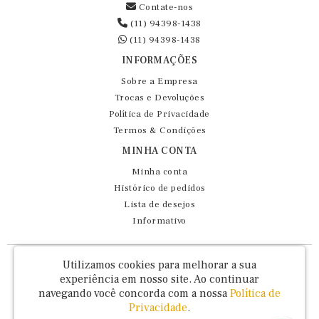
Contate-nos
(11) 94398-1438
(11) 94398-1438
INFORMAÇÕES
Sobre a Empresa
Trocas e Devoluções
Política de Privacidade
Termos & Condições
MINHA CONTA
Minha conta
Histórico de pedidos
Lista de desejos
Informativo
Fernando Maluhy Cia Ltda - CNPJ: 60.458.825/0001-86
Utilizamos cookies para melhorar a sua
Rua Dr Euclydes da Cunha, 47 - Brás - São Paulo / SP - CEP 03016-030
experiência em nosso site.
Ao continuar
navegando você concorda com a nossa
Política de
Privacidade
.