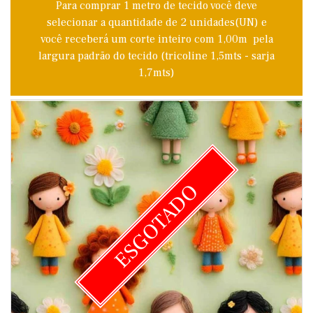
Para comprar 1 metro de tecido você deve
selecionar a quantidade de 2 unidades(UN) e
você receberá um corte inteiro com 1,00m pela
largura padrão do tecido (tricoline 1,5mts - sarja
1,7mts)
ESGOTADO