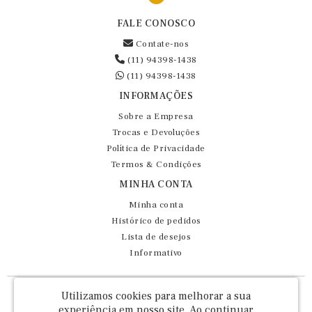
FALE CONOSCO
Contate-nos
(11) 94398-1438
(11) 94398-1438
INFORMAÇÕES
Sobre a Empresa
Trocas e Devoluções
Política de Privacidade
Termos & Condições
MINHA CONTA
Minha conta
Histórico de pedidos
Lista de desejos
Informativo
Fernando Maluhy Cia Ltda - CNPJ: 60.458.825/0001-86
Utilizamos cookies para melhorar a sua
Rua Dr Euclydes da Cunha, 47 - Brás - São Paulo / SP - CEP 03016-030
experiência em nosso site.
Ao continuar