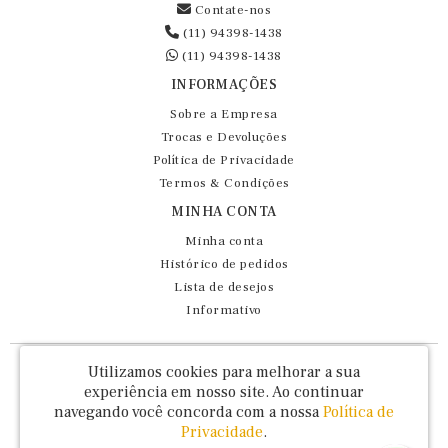
Contate-nos
(11) 94398-1438
(11) 94398-1438
INFORMAÇÕES
Sobre a Empresa
Trocas e Devoluções
Política de Privacidade
Termos & Condições
MINHA CONTA
Minha conta
Histórico de pedidos
Lista de desejos
Informativo
Fernando Maluhy Cia Ltda - CNPJ: 60.458.825/0001-86
Utilizamos cookies para melhorar a sua
Rua Dr Euclydes da Cunha, 47 - Brás - São Paulo / SP - CEP 03016-030
experiência em nosso site.
Ao continuar
navegando você concorda com a nossa
Política de
Privacidade
.