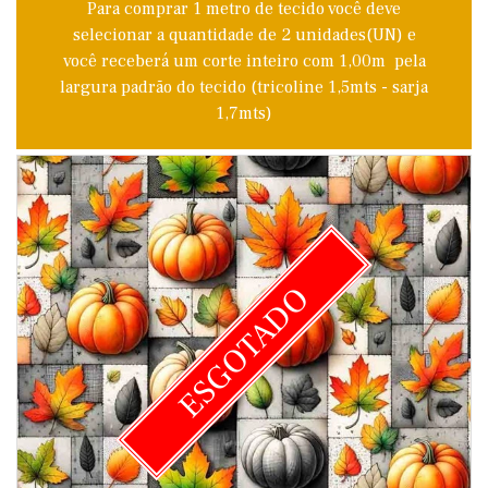
Para comprar 1 metro de tecido você deve
selecionar a quantidade de 2 unidades(UN) e
você receberá um corte inteiro com 1,00m pela
largura padrão do tecido (tricoline 1,5mts - sarja
1,7mts)
ESGOTADO