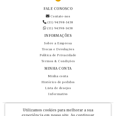
FALE CONOSCO
Contate-nos
(11) 94398-1438
(11) 94398-1438
INFORMAÇÕES
Sobre a Empresa
Trocas e Devoluções
Política de Privacidade
Termos & Condições
MINHA CONTA
Minha conta
Histórico de pedidos
Lista de desejos
Informativo
Fernando Maluhy Cia Ltda - CNPJ: 60.458.825/0001-86
Utilizamos cookies para melhorar a sua
Rua Dr Euclydes da Cunha, 47 - Brás - São Paulo / SP - CEP 03016-030
experiência em nosso site.
Ao continuar