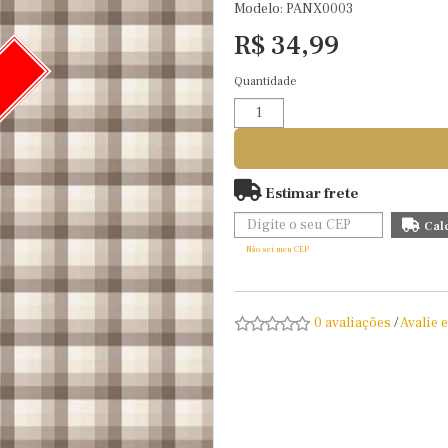
Modelo: PANX0003
R$ 34,99
Quantidade
O
Estimar frete
Não sei meu CEP
0 avaliações
/
Avalie 