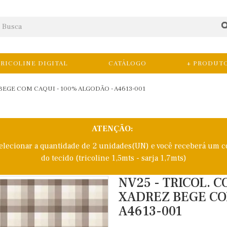
RICOLINE DIGITAL
CATÁLOGO
+ PRODUT
BEGE COM CAQUI - 100% ALGODÃO - A4613-001
ATENÇÃO:
selecionar a quantidade de 2 unidades(UN) e você receberá um c
do tecido (tricoline 1,5mts - sarja 1,7mts)
NV25 - TRICOL. 
XADREZ BEGE CO
A4613-001