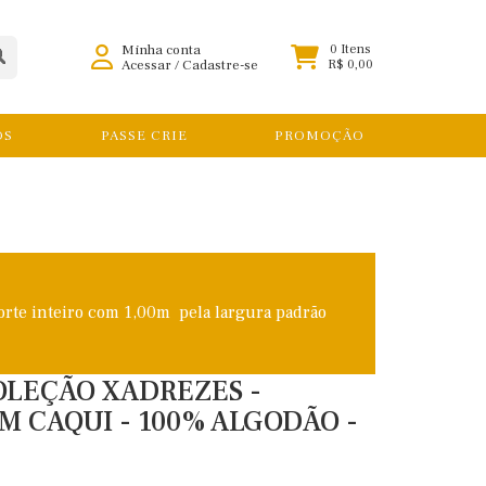
Minha conta
0 Itens
Acessar
/
Cadastre-se
R$ 0,00
OS
PASSE CRIE
PROMOÇÃO
orte inteiro com 1,00m pela largura padrão
COLEÇÃO XADREZES -
M CAQUI - 100% ALGODÃO -