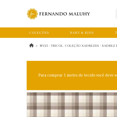
COLEÇÕES
BABY & KIDS
T
NV25 - TRICOL. COLEÇÃO XADREZES - XADREZ 
Para comprar 1 metro de tecido você deve 