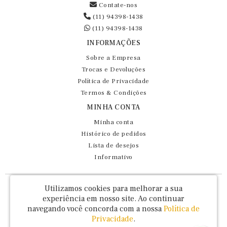
Contate-nos
(11) 94398-1438
(11) 94398-1438
INFORMAÇÕES
Sobre a Empresa
Trocas e Devoluções
Política de Privacidade
Termos & Condições
MINHA CONTA
Minha conta
Histórico de pedidos
Lista de desejos
Informativo
Fernando Maluhy Cia Ltda - CNPJ: 60.458.825/0001-86
Utilizamos cookies para melhorar a sua
Rua Dr Euclydes da Cunha, 47 - Brás - São Paulo / SP - CEP 03016-030
experiência em nosso site.
Ao continuar
navegando você concorda com a nossa
Política de
Privacidade
.