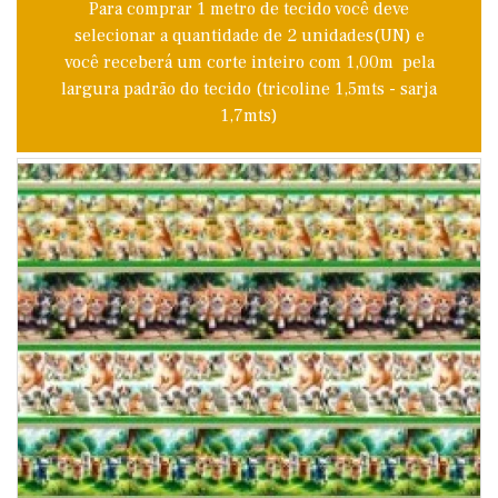
Para comprar 1 metro de tecido você deve
selecionar a quantidade de 2 unidades(UN) e
você receberá um corte inteiro com 1,00m pela
largura padrão do tecido (tricoline 1,5mts - sarja
1,7mts)