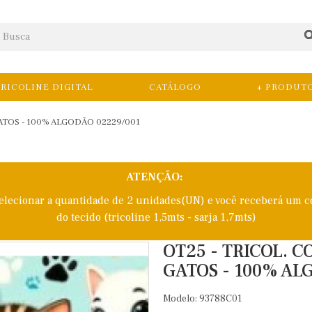
RICOLINE DIGITAL
CATÁLOGO
+ PRODUT
ATOS - 100% ALGODÃO 02229/001
ATENÇÃO:
selecionar a quantidade de 2 unidades(UN) e você receberá um c
do tecido (tricoline 1,5mts - sarja 1,7mts)
OT25 - TRICOL. 
GATOS - 100% AL
Modelo: 93788C01