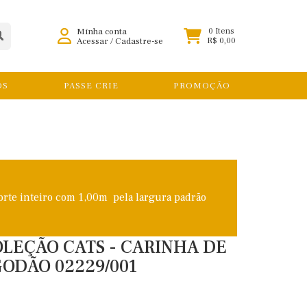
Minha conta
0 Itens
Acessar
/
Cadastre-se
R$ 0,00
OS
PASSE CRIE
PROMOÇÃO
orte inteiro com 1,00m pela largura padrão
COLEÇÃO CATS - CARINHA DE
GODÃO 02229/001