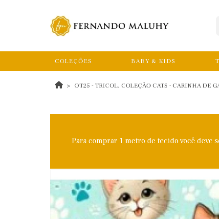
COLEÇÕES
BABY & KIDS
T
OT25 - TRICOL. COLEÇÃO CATS - CARINHA DE G
Para comprar 1 metro de tecido você deve 