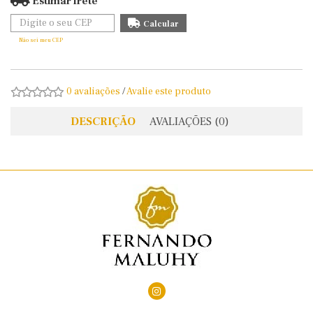
Estimar frete
Não sei meu CEP
0 avaliações
/
Avalie este produto
DESCRIÇÃO
AVALIAÇÕES (0)