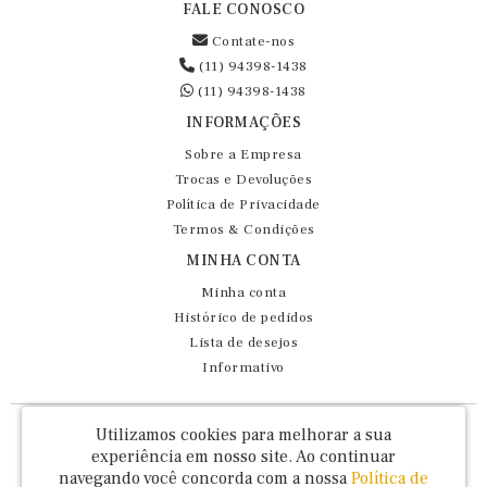
FALE CONOSCO
Contate-nos
(11) 94398-1438
(11) 94398-1438
INFORMAÇÕES
Sobre a Empresa
Trocas e Devoluções
Política de Privacidade
Termos & Condições
MINHA CONTA
Minha conta
Histórico de pedidos
Lista de desejos
Informativo
Fernando Maluhy Cia Ltda - CNPJ: 60.458.825/0001-86
Utilizamos cookies para melhorar a sua
Rua Dr Euclydes da Cunha, 47 - Brás - São Paulo / SP - CEP 03016-030
experiência em nosso site.
Ao continuar
navegando você concorda com a nossa
Política de