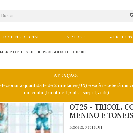
RICOLINE DIGITAL
CATÁLOGO
+ PRODUT
 MENINO E TONEIS - 100% ALGODÃO 03070/001
ATENÇÃO:
selecionar a quantidade de 2 unidades(UN) e você receberá um c
do tecido (tricoline 1,5mts - sarja 1,7mts)
OT25 - TRICOL. 
MENINO E TONEIS
Modelo: 93813C01