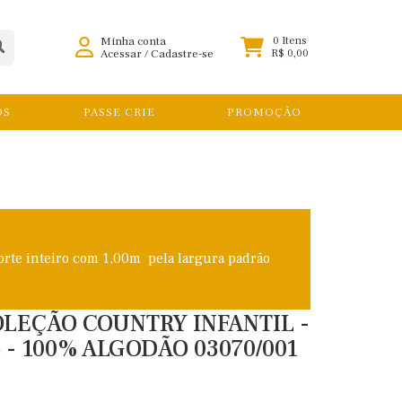
Minha conta
0 Itens
Acessar
/
Cadastre-se
R$ 0,00
OS
PASSE CRIE
PROMOÇÃO
orte inteiro com 1,00m pela largura padrão
COLEÇÃO COUNTRY INFANTIL -
 - 100% ALGODÃO 03070/001