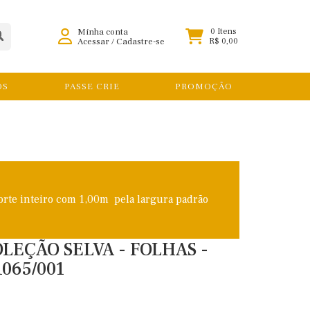
Minha conta
0 Itens
Acessar
/
Cadastre-se
R$ 0,00
OS
PASSE CRIE
PROMOÇÃO
orte inteiro com 1,00m pela largura padrão
OLEÇÃO SELVA - FOLHAS -
065/001