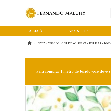
COLEÇÕES
BABY & KIDS
T
OT25 - TRICOL. COLEÇÃO SELVA - FOLHAS - 10
Para comprar 1 metro de tecido você deve 