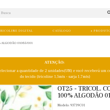
RICOLINE DIGITAL
CATÁLOGO
+ PRODUT
0% ALGODÃO 01065/001
ATENÇÃO:
selecionar a quantidade de 2 unidades(UN) e você receberá um c
do tecido (tricoline 1,5mts - sarja 1,7mts)
OT25 - TRICOL. C
100% ALGODÃO 01
Modelo: 93739C01