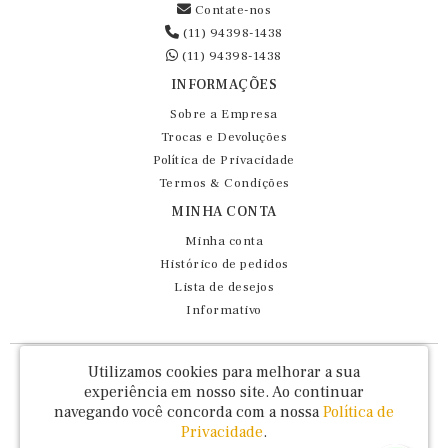
Contate-nos
(11) 94398-1438
(11) 94398-1438
INFORMAÇÕES
Sobre a Empresa
Trocas e Devoluções
Política de Privacidade
Termos & Condições
MINHA CONTA
Minha conta
Histórico de pedidos
Lista de desejos
Informativo
Fernando Maluhy Cia Ltda - CNPJ: 60.458.825/0001-86
Utilizamos cookies para melhorar a sua
Rua Dr Euclydes da Cunha, 47 - Brás - São Paulo / SP - CEP 03016-030
experiência em nosso site.
Ao continuar
navegando você concorda com a nossa
Política de
Privacidade
.