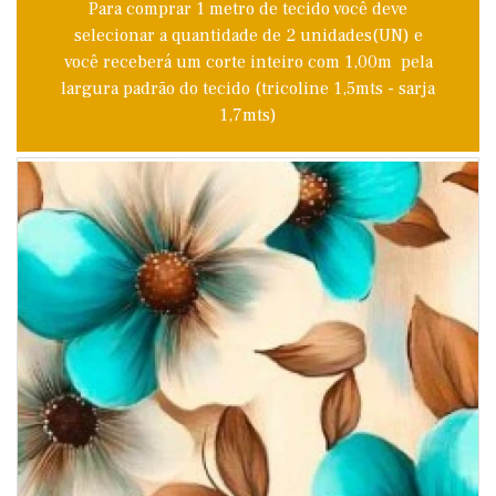
Para comprar 1 metro de tecido você deve
selecionar a quantidade de 2 unidades(UN) e
você receberá um corte inteiro com 1,00m pela
largura padrão do tecido (tricoline 1,5mts - sarja
1,7mts)