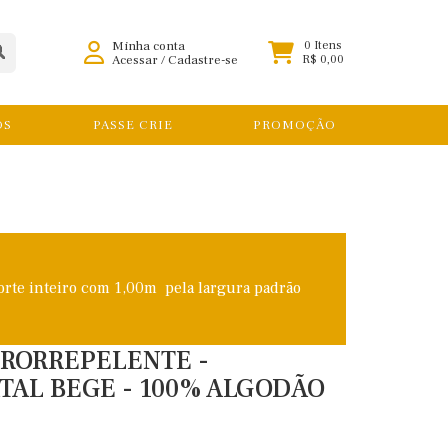
Minha conta
0 Itens
Acessar
/
Cadastre-se
R$ 0,00
OS
PASSE CRIE
PROMOÇÃO
orte inteiro com 1,00m pela largura padrão
DRORREPELENTE -
TAL BEGE - 100% ALGODÃO