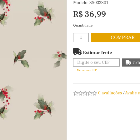
Modelo: SS032S01
R$ 36,99
Quantidade
COMPRAR
Estimar frete
Não sei meu CEP
0 avaliações
/
Avalie 