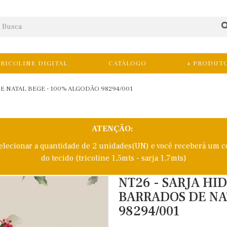
RICOLINE DIGITAL
CATÁLOGO
+ PRODUT
E NATAL BEGE - 100% ALGODÃO 98294/001
ATENÇÃO:
selecionar a quantidade de 2 unidades(UN) e você receberá um c
do tecido (tricoline 1,5mts - sarja 1,7mts)
NT26 - SARJA HI
BARRADOS DE NA
98294/001