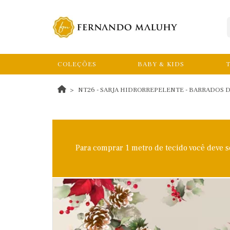
COLEÇÕES
BABY & KIDS
T
NT26 - SARJA HIDRORREPELENTE - BARRADOS D
Para comprar 1 metro de tecido você deve 