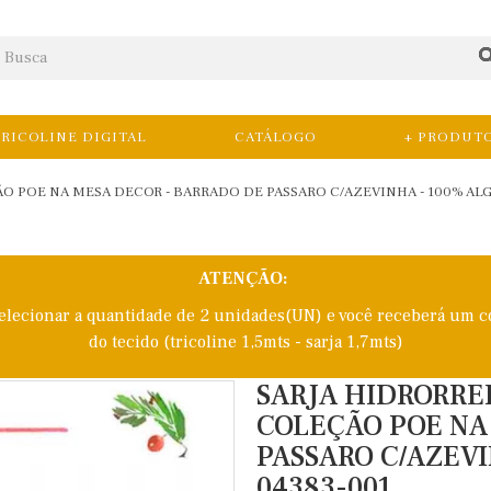
RICOLINE DIGITAL
CATÁLOGO
+ PRODUT
ÃO POE NA MESA DECOR - BARRADO DE PASSARO C/AZEVINHA - 100% AL
ATENÇÃO:
selecionar a quantidade de 2 unidades(UN) e você receberá um c
do tecido (tricoline 1,5mts - sarja 1,7mts)
SARJA HIDRORRE
COLEÇÃO POE NA
PASSARO C/AZEV
04383-001