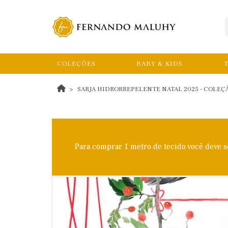
COLEÇÕES
BABY & KIDS
T
SARJA HIDRORREPELENTE NATAL 2025 - COLEÇ
Para comprar 1 metro de tecido você deve 