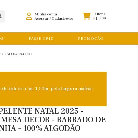
Minha conta
0 Itens
Acessar
/
Cadastre-se
R$ 0,00
OS
PASSE CRIE
PROMOÇÃO
GODÃO 04383-001
orte inteiro com 1,00m pela largura padrão
PELENTE NATAL 2025 -
 MESA DECOR - BARRADO DE
INHA - 100% ALGODÃO