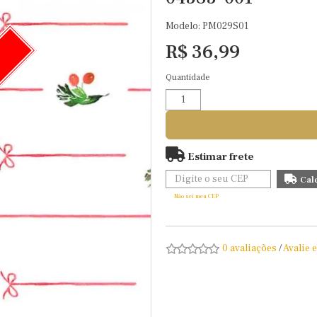
Modelo: PM029S01
R$ 36,99
O
Quantidade
Estimar frete
Não sei meu CEP
0 avaliações
/
Avalie 