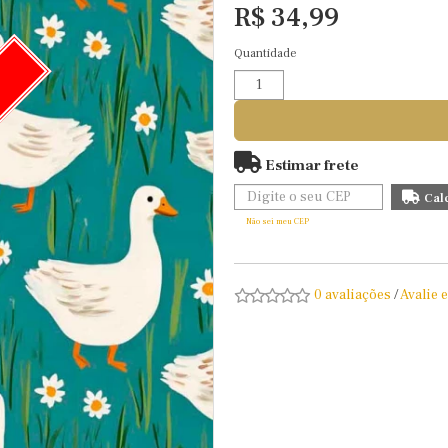
R$ 34,99
Quantidade
O
Estimar frete
Não sei meu CEP
0 avaliações
/
Avalie 