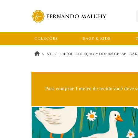
COLEÇÕES
BABY & KIDS
T
ST25 - TRICOL. COLEÇÃO MODERN GEESE - GANS
Para comprar 1 metro de tecido você deve 