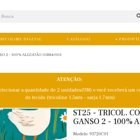
RICOLINE DIGITAL
CATÁLOGO
+ PRODUT
O 2 - 100% ALGODÃO 01884/001
ATENÇÃO:
selecionar a quantidade de 2 unidades(UN) e você receberá um c
do tecido (tricoline 1,5mts - sarja 1,7mts)
ST25 - TRICOL. 
GANSO 2 - 100% 
Modelo: 93720C01