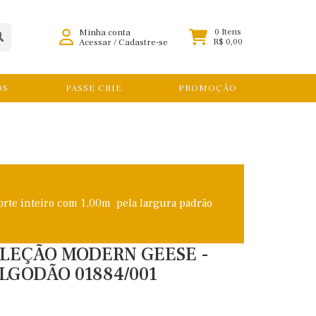
Minha conta
0 Itens
Acessar
/
Cadastre-se
R$ 0,00
OS
PASSE CRIE
PROMOÇÃO
orte inteiro com 1,00m pela largura padrão
COLEÇÃO MODERN GEESE -
ALGODÃO 01884/001