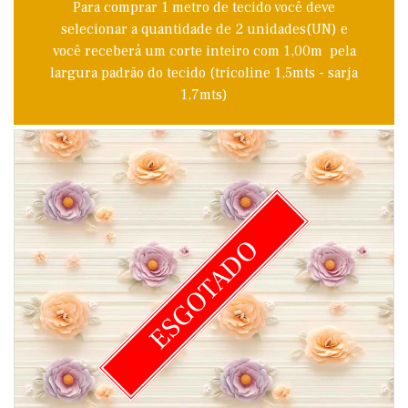
Para comprar 1 metro de tecido você deve
selecionar a quantidade de 2 unidades(UN) e
você receberá um corte inteiro com 1,00m pela
largura padrão do tecido (tricoline 1,5mts - sarja
1,7mts)
ESGOTADO