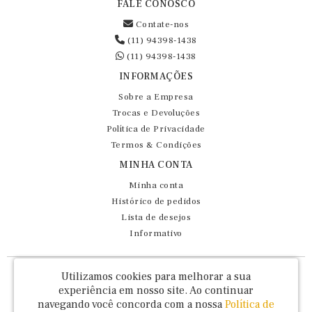
FALE CONOSCO
Contate-nos
(11) 94398-1438
(11) 94398-1438
INFORMAÇÕES
Sobre a Empresa
Trocas e Devoluções
Política de Privacidade
Termos & Condições
MINHA CONTA
Minha conta
Histórico de pedidos
Lista de desejos
Informativo
Fernando Maluhy Cia Ltda - CNPJ: 60.458.825/0001-86
Utilizamos cookies para melhorar a sua
Rua Dr Euclydes da Cunha, 47 - Brás - São Paulo / SP - CEP 03016-030
experiência em nosso site.
Ao continuar
navegando você concorda com a nossa
Política de