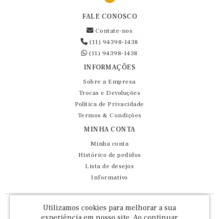
FALE CONOSCO
Contate-nos
(11) 94398-1438
(11) 94398-1438
INFORMAÇÕES
Sobre a Empresa
Trocas e Devoluções
Política de Privacidade
Termos & Condições
MINHA CONTA
Minha conta
Histórico de pedidos
Lista de desejos
Informativo
Fernando Maluhy Cia Ltda - CNPJ: 60.458.825/0001-86
Utilizamos cookies para melhorar a sua
Rua Dr Euclydes da Cunha, 47 - Brás - São Paulo / SP - CEP 03016-030
experiência em nosso site.
Ao continuar