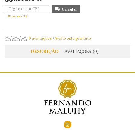
Não sei meu CEP
0 avaliações
/
Avalie este produto
DESCRIÇÃO
AVALIAÇÕES (0)