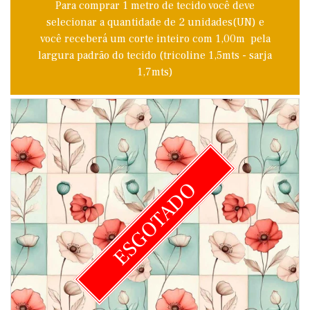
Para comprar 1 metro de tecido você deve
selecionar a quantidade de 2 unidades(UN) e
você receberá um corte inteiro com 1,00m pela
largura padrão do tecido (tricoline 1,5mts - sarja
1,7mts)
ESGOTADO