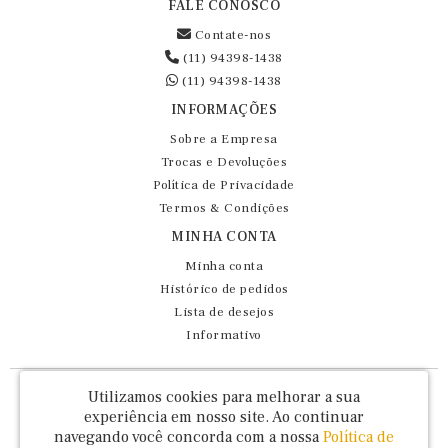
FALE CONOSCO
Contate-nos
(11) 94398-1438
(11) 94398-1438
INFORMAÇÕES
Sobre a Empresa
Trocas e Devoluções
Política de Privacidade
Termos & Condições
MINHA CONTA
Minha conta
Histórico de pedidos
Lista de desejos
Informativo
Fernando Maluhy Cia Ltda - CNPJ: 60.458.825/0001-86
Utilizamos cookies para melhorar a sua
Rua Dr Euclydes da Cunha, 47 - Brás - São Paulo / SP - CEP 03016-030
experiência em nosso site.
Ao continuar
navegando você concorda com a nossa
Política de