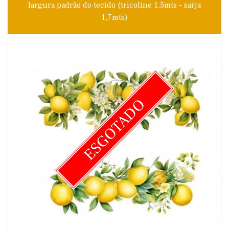
largura padrão do tecido (tricoline 1,5mts - sarja
1,7mts)
ESGOTADO