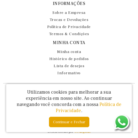
INFORMAÇÕES
Sobre a Empresa
Trocas e Devoluções
Política de Privacidade
Termos & Condições
MINHA CONTA
Minha conta
Histórico de pedidos
Lista de desejos
Informativo
Fernando Maluhy Cia Ltda - CNPJ: 60.458.825/0001-86
Utilizamos cookies para melhorar a sua
Rua Dr Euclydes da Cunha, 47 - Brás - São Paulo / SP - CEP 03016-030
experiência em nosso site.
Ao continuar
navegando você concorda com a nossa
Política de
Privacidade
.
Continuar e Fechar
Fernando Maluhy © 2026
Desenvolvido por
88digital