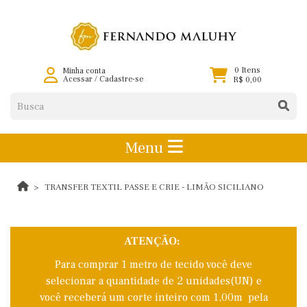
0 Itens
Minha conta
Acessar
/
Cadastre-se
R$ 0,00
Menu
TRANSFER TEXTIL PASSE E CRIE - LIMÃO SICILIANO
ATENÇÃO:
Para comprar 1 metro de tecido você deve
selecionar a quantidade de 2 unidades(UN) e
você receberá um corte inteiro com 1,00m pela