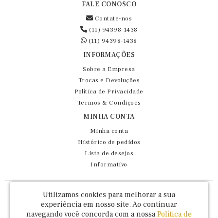
FALE CONOSCO
Contate-nos
(11) 94398-1438
(11) 94398-1438
INFORMAÇÕES
Sobre a Empresa
Trocas e Devoluções
Política de Privacidade
Termos & Condições
MINHA CONTA
Minha conta
Histórico de pedidos
Lista de desejos
Informativo
Fernando Maluhy Cia Ltda - CNPJ: 60.458.825/0001-86
Utilizamos cookies para melhorar a sua
Rua Dr Euclydes da Cunha, 47 - Brás - São Paulo / SP - CEP 03016-030
experiência em nosso site.
Ao continuar
navegando você concorda com a nossa
Política de