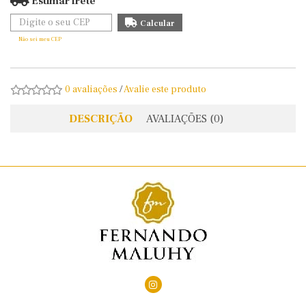
Estimar frete
Não sei meu CEP
0 avaliações
/
Avalie este produto
DESCRIÇÃO
AVALIAÇÕES (0)