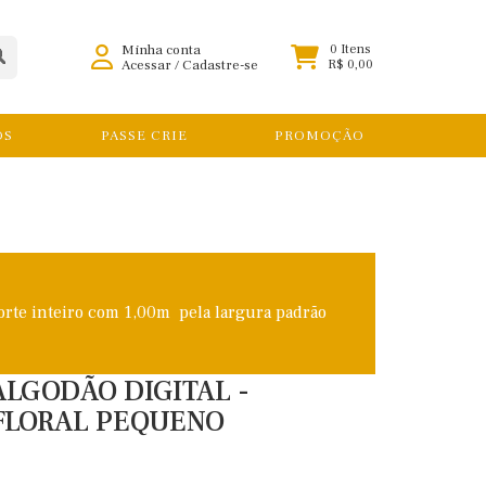
Minha conta
0 Itens
Acessar
/
Cadastre-se
R$ 0,00
OS
PASSE CRIE
PROMOÇÃO
orte inteiro com 1,00m pela largura padrão
ALGODÃO DIGITAL -
FLORAL PEQUENO