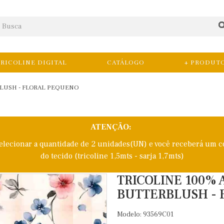
RICOLINE DIGITAL
CATÁLOGO
+ PRODUT
BLUSH - FLORAL PEQUENO
ATENÇÃO:
selecionar a quantidade de 2 unidades(UN) e você receberá um c
do tecido (tricoline 1,5mts - sarja 1,7mts)
TRICOLINE 100% 
BUTTERBLUSH - 
Modelo: 93569C01